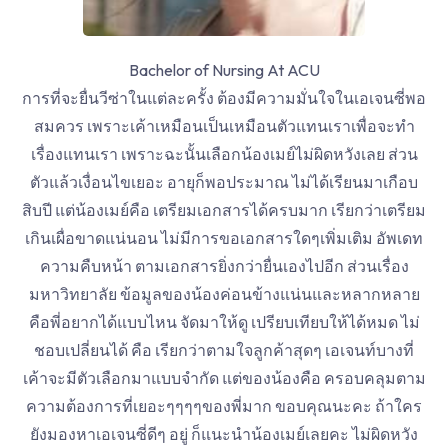
Bachelor of Nursing At ACU
การที่จะยื่นวีซ่าในแต่ละครั้ง ต้องมีความมั่นใจในเอเจนซี่พอ
สมควร เพราะเค้าเหมือนเป็นเหมือนตัวแทนเราเพื่อจะทำ
เรื่องแทนเรา เพราะฉะนั้นเลือกน้องเมย์ไม่ผิดหวังเลย ส่วน
ตัวแล้วเงื่อนไขเยอะ อายุก็พอประมาณ ไม่ได้เรียนมาเกือบ
สิบปี แต่น้องเมย์คือ เตรียมเอกสารได้ครบมาก เรียกว่าเตรียม
เกินเผื่อขาดแน่นอน ไม่มีการขอเอกสารใดๆเพิ่มเติม อัพเดท
ความคืบหน้า ตามเอกสารยิ่งกว่ายื่นเองไปอีก ส่วนเรื่อง
มหาวิทยาลัย ข้อมูลของน้องค่อนข้างแน่นและหลากหลาย
คือพี่อยากได้แบบไหน จัดมาให้ดู เปรียบเทียบให้ได้หมด ไม่
ชอบเปลี่ยนได้ คือ เรียกว่าตามใจลูกค้าสุดๆ เอเจนท์บางที่
เค้าจะมีตัวเลือกมาแบบจำกัด แต่ของน้องคือ ครอบคลุมตาม
ความต้องการที่เยอะๆๆๆๆของพี่มาก ขอบคุณนะคะ ถ้าใคร
ยังมองหาเอเจนซี่ดีๆ อยู่ ก็แนะนำน้องเมย์เลยคะ ไม่ผิดหวัง