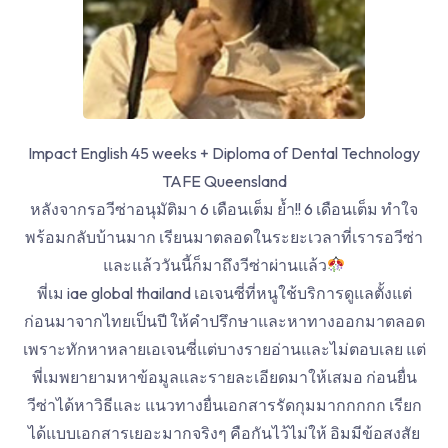
Impact English 45 weeks + Diploma of Dental Technology
TAFE Queensland
หลังจากรอวีซ่าอนุมัติมา 6 เดือนเต็ม ย้ำ!! 6 เดือนเต็ม ทำใจ
พร้อมกลับบ้านมาก เรียนมาตลอดในระยะเวลาที่เรารอวีซ่า
และแล้ววันนี้ก็มาถึงวีซ่าผ่านแล้ว
พี่เม iae global thailand เอเจนซี่ที่หนูใช้บริการดูแลตั้งแต่
ก่อนมาจากไทยเป็นปี ให้คำปรึกษาและหาทางออกมาตลอด
เพราะทักหาหลายเอเจนซี่แต่บางรายอ่านและไม่ตอบเลย แต่
พี่เมพยายามหาข้อมูลและรายละเอียดมาให้เสมอ ก่อนยื่น
วีซ่าได้หาวิธีและ แนวทางยื่นเอกสารรัดกุมมากกกกก เรียก
ได้แบบเอกสารเยอะมากจริงๆ คือกันไว้ไม่ให้ อิมมีข้อสงสัย