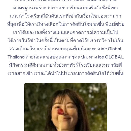
มาตรฐาน เพราะว่าเราอยากเรียนแบบจริงจัง ซึ่งพี่เขา
แนะนำโรงเรียนสี่อันดับแรกที่เข้ากับเงื่อนไขของเรามาก
ที่สุด เพื่อให้เรามีทางเลือกในการตัดสินใจมากขึ้น พี่เมย์ช่วย
เราได้เยอะเลยทั้งวางแผนและคาดการณ์ความเป็นไป
ได้การยื่นวีซ่าในครั้งนี้ เป็นตามที่คาดไว้!! เรารอวีซ่าไม่เกิน
สองเดือน วีซ่าเราก็ผ่านขอบคุณพี่เมย์และทาง iae Global
Thailand ด้วยนะคะ ขอบคุณมากๆค่ะ ปล. ทาง iae GLOBAL
มีกิจกรรมดีดีมากมาย ทั้งยังพาทัวร์โรงเรียนและมหาลัยที่
เราอยากเข้า เราจะได้นำไปประกอบการตัดสินใจได้ง่ายขึ้น