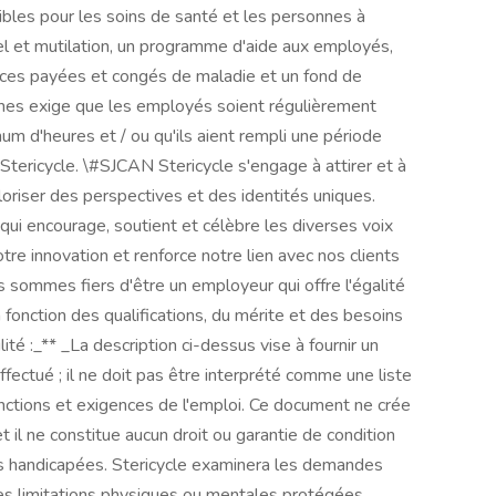
bles pour les soins de santé et les personnes à
el et mutilation, un programme d'aide aux employés,
nces payées et congés de maladie et un fond de
mmes exige que les employés soient régulièrement
m d'heures et / ou qu'ils aient rempli une période
Stericycle. \#SJCAN Stericycle s'engage à attirer et à
loriser des perspectives et des identités uniques.
qui encourage, soutient et célèbre les diverses voix
re innovation et renforce notre lien avec nos clients
sommes fiers d'être un employeur qui offre l'égalité
 fonction des qualifications, du mérite et des besoins
ité :_** _La description ci-dessus vise à fournir un
ffectué ; il ne doit pas être interprété comme une liste
onctions et exigences de l'emploi. Ce document ne crée
et il ne constitue aucun droit ou garantie de condition
s handicapées. Stericycle examinera les demandes
es limitations physiques ou mentales protégées